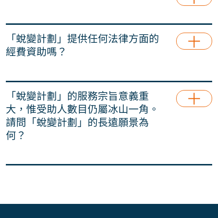
「蛻變計劃」不提供法律諮詢服務。如有需要，
「蛻變計劃」可按受助青年及親友的要求，介紹相
「蛻變計劃」提供任何法律方面的
關專業人士，作為其法律代表或提供法律建議。這
經費資助嗎？
些專業人士獨立於我們的團隊，與我們沒有從屬關
係。
「蛻變計劃」並不提供任何法律方面的經費資助。
「蛻變計劃」的服務宗旨意義重
大，惟受助人數目仍屬冰山一角。
請問「蛻變計劃」的長遠願景為
何？
「蛻變計劃」一直本著「幫得一個得一個」的精
神，為青年提供援助。惟受資源和規模所限，我們
深知單靠一己之力並不足夠。本機構旨在為社會提
供一平台，讓各界人士能共同參與為青年點燃希望
的工作。誠如一非洲諺語所言「養好一個孩子，舉