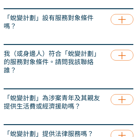
「蛻變計劃」透過社會心理輔導、法律援助、以及
全面的生涯重塑支援，陪伴被捕青年渡過難關，並
「蛻變計劃」設有服務對象條件
協助其重返社會。詳情請瀏覽
「我們的服務」
部
嗎？
分。
「蛻變計劃」為2019至2020年反修例事件期間數
以千計被捕的25歲以下年輕人，提供多方支援；倘
我（或身邊人）符合「蛻變計劃」
若有關青年同意，我們也為他們的親友提供服務。
的服務對象條件。請問我該聯絡
我們會以年輕人的意願及福祉為先。
誰？
我（或身邊人）符合「蛻變計劃」的服務對象條
件。請問我該聯絡誰？ 歡迎致電
(+852) 9689
「蛻變計劃」為涉案青年及其親友
1439
與我們團隊聯絡。
提供生活費或經濟援助嗎？
「蛻變計劃」並不提供生活費或經濟援助。
「蛻變計劃」提供法律服務嗎？