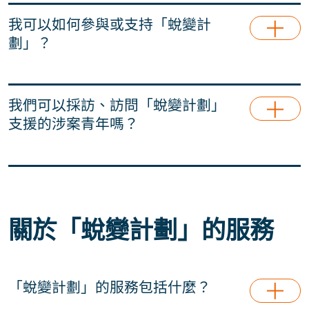
我們非常樂意與各界持份者及潛在夥伴合作。有關
合作詳情請參閱
「支持我們」
。
我可以如何參與或支持「蛻變計
劃」？
請參考並瀏覽
「支持我們」
。
我們可以採訪、訪問「蛻變計劃」
支援的涉案青年嗎？
我們可以採訪、訪問「蛻變計劃」支援的涉案青年
嗎？ 「蛻變計劃」經常接獲不同有關傳媒採訪、學
術訪談的查詢和邀請。我們首要考慮乃保障年輕人
的意願、利益和私隱。因此如我們未能滿足閣下的
關於「蛻變計劃」的服務
採訪要求，敬請見諒。請將有關查詢資料發送至
info@projectchange.hk
。
「蛻變計劃」的服務包括什麼？