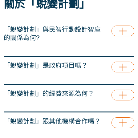
關於「蛻變計劃」
「蛻變計劃」與民智行動設計智庫
的關係為何?
「蛻變計劃」由民智行動設計智庫成立並管理。民
智行動設計智庫為一個非牟利、非政治的組織，專
「蛻變計劃」是政府項目嗎？
注於青年、家庭及兒童成長政策研究。「蛻變計
劃」為民智行動設計智庫的主要項目。
「蛻變計劃」並非政府項目，完全不接受政府資
助。
「蛻變計劃」的經費來源為何？
「蛻變計劃」自成立以來一直沒有接受政府資助。
我們機構依賴民間慈善基金資助，以及來自四方八
「蛻變計劃」跟其他機構合作嗎？
面有心人的自發捐獻。