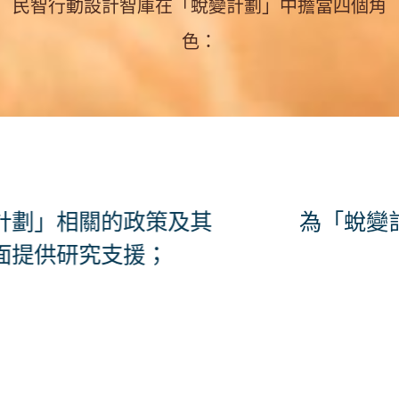
民智行動設計智庫在「蛻變計劃」中擔當四個角
色：
為「蛻變計劃」提供統籌支援；