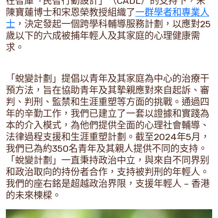
在智庫「民智行動設計」（CADL）的支持下，宋
陳寶蓮博士和宋恩榮教授組織了
一群學者和專業人
士
，決定發起一個跨學科輔導服務計劃，以應對25
歲以下的六成被捕年輕人及其家庭的心理健康需
求。
「蛻變計劃」提倡以青年及其家庭為中心的治療干
預方法，旨在協助青年及其摯親應對來自起訴、審
判、判刑、監禁和生涯重塑等方面的挑戰。通過四
年的辛勤工作，我們已建立了一套以證據和實踐為
本的介入模式，為他們提供全面的心理社會輔導、
法律過程支援和生涯重塑計劃。截至2024年5月，
我們已為約350名青年及其親人提供不同的支持。
「蛻變計劃」一直秉持政治中立，與來自不同界别
和政治取向的持份者合作，支持被判刑的年輕人。
我們的座右銘是超越政治界限，支援年輕人 – 香港
的未來楝樑。