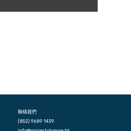
聯絡我們
(852) 9689 1439
info@projectchange.hk