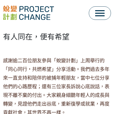
Skip
to
content
有人同在，便有希望
感謝逾二百位朋友參與「蛻變計劃」上周舉行的
「同心同行・共燃希望」分享活動。我們過去多年
來一直支持和陪伴的被捕年輕朋友，當中七位分享
他們的心路歷程；還有三位家長訴說心底說話，表
現不離不棄的付出。大家親身細聽年輕人的成長與
轉變，見證他們走出谷底，重新復學或就業，再度
貢獻社會，其世界不再一樣。