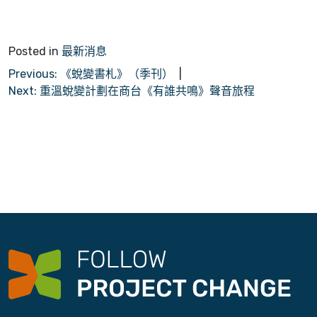
Posted in
最新消息
文
Previous:
《蛻變書札》（季刊）
Next:
重溫蛻變計劃在商台《有誰共鳴》聲音旅程
章
導
覽