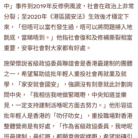
中」事件到2019年反修例風波，社會在政治上非常
分裂；至2020年《港區國安法》生效後才穩定下
來，「但唔可以當冇發生過，唔可以將問題掃入地
氈底，當睇唔到。」他指社會復和及修補撕裂相當
重要，安寧社會對大家都有好處。
施榮懷說省級政協委員聯誼會是香港最建制的團體
之一，希望幫助這批年輕人重投社會再就業及就
學，「家安就會國安」，強調沒有刻意就此計劃詢
問中央，「我相信我哋做緊嘅嘢，中央知道並樂
見，一定支持建制派喺呢方面去努力。」他形容這
批年輕人是香港的「叻仔叻女」，重投職場對香港
整體營商是有好處，「作為省級政協委員，我哋呢
班最建制、最紅嘅，都願意做呢樣嘢，希望拋磚引