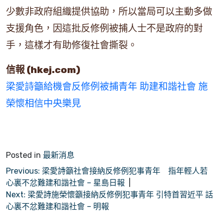
少數非政府組織提供協助，所以當局可以主動多做
支援角色，因這批反修例被捕人士不是政府的對
手，這樣才有助修復社會撕裂。
信報 (hkej.com)
梁愛詩籲給機會反修例被捕青年 助建和諧社會 施
榮懷相信中央樂見
Posted in
最新消息
文
Previous:
梁愛詩籲社會接納反修例犯事青年 指年輕人若
心裏不忿難建和諧社會 – 星島日報
章
Next:
梁愛詩施榮懷籲接納反修例犯事青年 引特首習近平 話
導
心裏不忿難建和諧社會 – 明報
覽