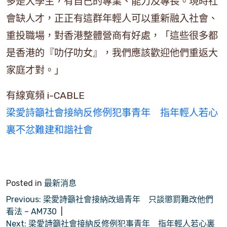
多是大學生，有自己的專業、能力及專長。現時社
會缺人才，正正有這群年輕人可以重新融入社會、
重投職場，對香港整體營商有好處，「這些很多都
是香港的『叻仔叻女』，我們應該歡迎他們重返大
家庭才對。」
有線寬頻 i-CABLE
梁愛詩籲社會接納反修例犯事青年 指年輕人若心
裏不忿難建和諧社會
Posted in
最新消息
文
Previous:
梁愛詩籲社會接納改過青年 只談懲罰難改他們
看法 – AM730
章
Next:
梁愛詩籲社會接納反修例犯事青年 指年輕人若心裏