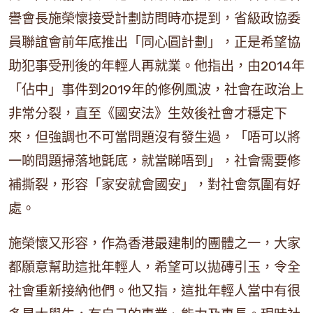
譽會長施榮懷接受計劃訪問時亦提到，省級政協委
員聯誼會前年底推出「同心圓計劃」，正是希望協
助犯事受刑後的年輕人再就業。他指出，由2014年
「佔中」事件到2019年的修例風波，社會在政治上
非常分裂，直至《國安法》生效後社會才穩定下
來，但強調也不可當問題沒有發生過，「唔可以將
一啲問題掃落地氈底，就當睇唔到」，社會需要修
補撕裂，形容「家安就會國安」，對社會氛圍有好
處。
施榮懷又形容，作為香港最建制的團體之一，大家
都願意幫助這批年輕人，希望可以拋磚引玉，令全
社會重新接納他們。他又指，這批年輕人當中有很