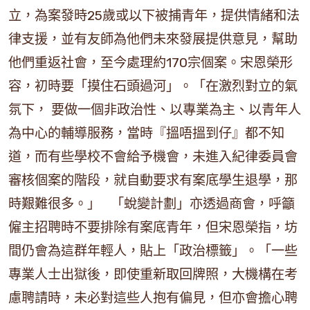
立，為案發時25歲或以下被捕青年，提供情緒和法
律支援，並有友師為他們未來發展提供意見，幫助
他們重返社會，至今處理約170宗個案。宋恩榮形
容，初時要「摸住石頭過河」。「在激烈對立的氣
氛下， 要做一個非政治性、以專業為主、以青年人
為中心的輔導服務，當時『搵唔搵到仔』都不知
道，而有些學校不會給予機會，未進入紀律委員會
審核個案的階段，就自動要求有案底學生退學，那
時艱難很多。」 「蛻變計劃」亦透過商會，呼籲
僱主招聘時不要排除有案底青年，但宋恩榮指，坊
間仍會為這群年輕人，貼上「政治標籤」。「一些
專業人士出獄後，即使重新取回牌照，大機構在考
慮聘請時，未必對這些人抱有偏見，但亦會擔心聘