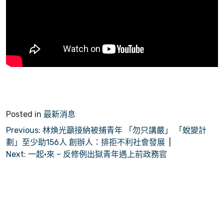
Posted in
最新消息
文
Previous:
林煥光籲接納被捕青年 「勿只講嚴」 「蛻變計
劃」至少助156人 創辦人：排拒不利社會發展
章
Next:
一起•來 – 反修例出獄青年遇上前政務官
導
覽