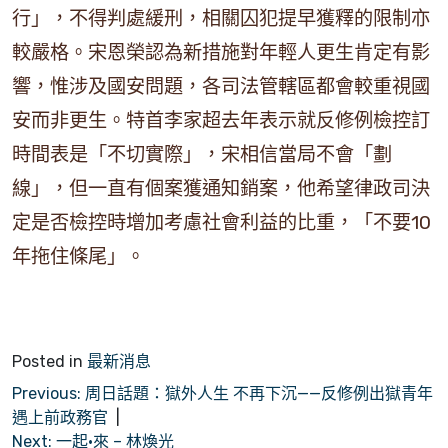
行」，不得判處緩刑，相關囚犯提早獲釋的限制亦
較嚴格。宋恩榮認為新措施對年輕人更生肯定有影
響，惟涉及國安問題，各司法管轄區都會較重視國
安而非更生。特首李家超去年表示就反修例檢控訂
時間表是「不切實際」，宋相信當局不會「劃
線」，但一直有個案獲通知銷案，他希望律政司決
定是否檢控時增加考慮社會利益的比重，「不要10
年拖住條尾」。
Posted in
最新消息
文
Previous:
周日話題：獄外人生 不再下沉——反修例出獄青年
遇上前政務官
章
Next:
一起•來 – 林煥光