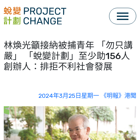
Skip
to
content
林煥光籲接納被捕青年 「勿只講
嚴」 「蛻變計劃」至少助156人
創辦人：排拒不利社會發展
2024年3月25日星期一 《明報》港聞