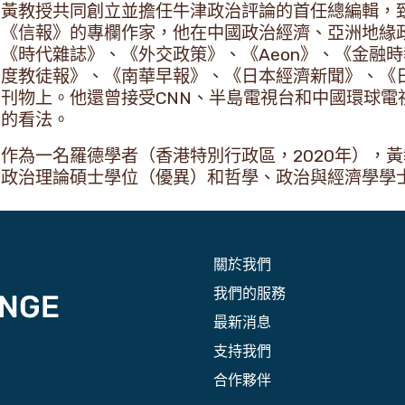
黃教授共同創立並擔任牛津政治評論的首任總編輯，
《信報》的專欄作家，他在中國政治經濟、亞洲地緣
《時代雜誌》、《外交政策》、《Aeon》、《金融
度教徒報》、《南華早報》、《日本經濟新聞》、《
刊物上。他還曾接受CNN、半島電視台和中國環球電
的看法。
作為一名羅德學者（香港特別行政區，2020年），
政治理論碩士學位（優異）和哲學、政治與經濟學學
關於我們
我們的服務
最新消息
支持我們
合作夥伴