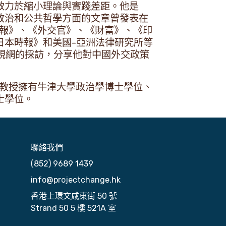
致力於縮小理論與實踐差距。他是
政治和公共哲學方面的文章曾發表在
時報》、《外交官》、《財富》、《印
日本時報》和美國-亞洲法律研究所等
視網的採訪，分享他對中國外交政策
黃教授擁有牛津大學政治學博士學位、
士學位。
聯絡我們
(852) 9689 1439
info@projectchange.hk
香港上環文咸東街 50 號
Strand 50 5 樓 521A 室