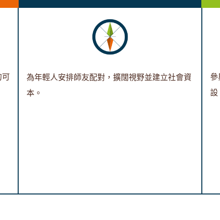
的可
參
為年輕人安排師友配對，擴闊視野並建立社會資
設
本。